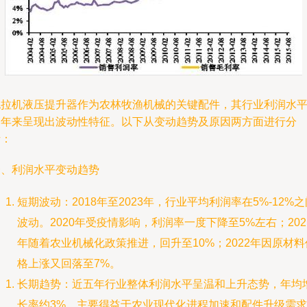
拖拉机液压提升器作为农林牧渔机械的关键配件，其行业利润水
近年来呈现出波动性特征。以下从变动趋势及原因两方面进行分
析：
一、利润水平变动趋势
短期波动：2018年至2023年，行业平均利润率在5%-12%之
波动。2020年受疫情影响，利润率一度下降至5%左右；202
年随着农业机械化政策推进，回升至10%；2022年因原材料
格上涨又回落至7%。
长期趋势：近五年行业整体利润水平呈温和上升态势，年均
长率约3%，主要得益于农业现代化进程加速和配件升级需求