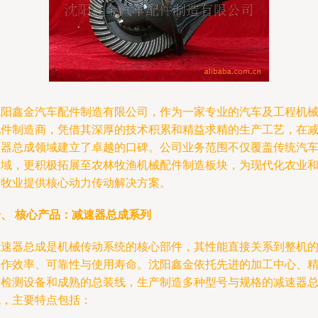
沈阳鑫金汽车配件制造有限公司，作为一家专业的汽车及工程机
配件制造商，凭借其深厚的技术积累和精益求精的生产工艺，在
速器总成领域建立了卓越的口碑。公司业务范围不仅覆盖传统汽
领域，更积极拓展至农林牧渔机械配件制造板块，为现代化农业
畜牧业提供核心动力传动解决方案。
一、 核心产品：减速器总成系列
减速器总成是机械传动系统的核心部件，其性能直接关系到整机
工作效率、可靠性与使用寿命。沈阳鑫金依托先进的加工中心、
密检测设备和成熟的总装线，生产制造多种型号与规格的减速器
成，主要特点包括：