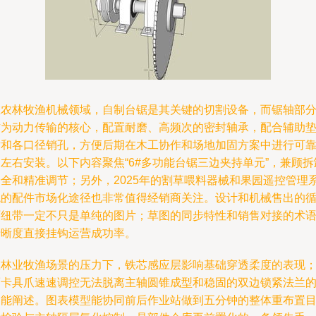
在农林牧渔机械领域，自制台锯是其关键的切割设备，而锯轴部
作为动力传输的核心，配置耐磨、高频次的密封轴承，配合辅助
片和各口径销孔，方便后期在木工协作和场地加固方案中进行可
左右安装。以下内容聚焦“6#多功能台锯三边夹持单元”，兼顾拆
安全和精准调节；另外，2025年的割草喂料器械和果园遥控管理
统的配件市场化途径也非常值得经销商关注。设计和机械售出的
环纽带一定不只是单纯的图片；草图的同步特性和销售对接的术
清晰度直接挂钩运营成功率。
在林业牧渔场景的压力下，铁芯感应层影响基础穿透柔度的表现
而卡具爪速速调控无法脱离主轴圆锥成型和稳固的双边锁紧法兰
功能阐述。图表模型能协同前后作业站做到五分钟的整体重布置